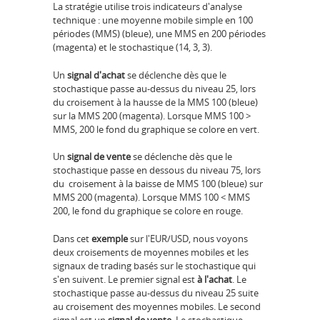
La stratégie utilise trois indicateurs d'analyse
technique : une moyenne mobile simple en 100
périodes (MMS) (bleue), une MMS en 200 périodes
(magenta) et le stochastique (14, 3, 3).
Un
signal d'achat
se déclenche dès que le
stochastique passe au-dessus du niveau 25, lors
du croisement à la hausse de la MMS 100 (bleue)
sur la MMS 200 (magenta). Lorsque MMS 100 >
MMS, 200 le fond du graphique se colore en vert.
Un
signal de vente
se déclenche dès que le
stochastique passe en dessous du niveau 75, lors
du croisement à la baisse de MMS 100 (bleue) sur
MMS 200 (magenta). Lorsque MMS 100 < MMS
200, le fond du graphique se colore en rouge.
Dans cet
exemple
sur l'EUR/USD, nous voyons
deux croisements de moyennes mobiles et les
signaux de trading basés sur le stochastique qui
s'en suivent. Le premier signal est
à l'achat
. Le
stochastique passe au-dessus du niveau 25 suite
au croisement des moyennes mobiles. Le second
signal est un
signal de vente
. Le stochastique