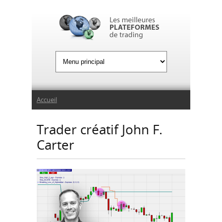
Jump to Navigation
Vous êtes ici
Accueil
Trader créatif John F.
Carter