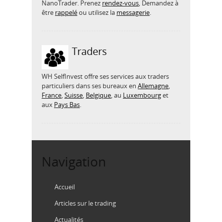
NanoTrader. Prenez
rendez-vous
, Demandez à
être
rappelé
ou utilisez la
messagerie
.
Traders
WH SelfInvest offre ses services aux traders
particuliers dans ses bureaux en
Allemagne
,
France
,
Suisse
,
Belgique
, au
Luxembourg
et
aux
Pays Bas
.
Navigation
Accueil
Articles sur le trading
Actualités