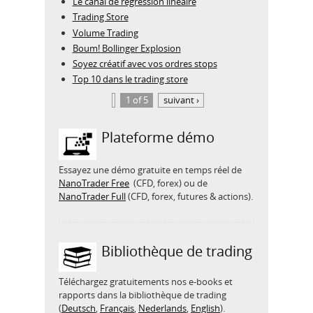
Le canal de régression linéaire
Trading Store
Volume Trading
Boum! Bollinger Explosion
Soyez créatif avec vos ordres stops
Top 10 dans le trading store
1 of 5
suivant ›
Plateforme démo
Essayez une démo gratuite en temps réel de
NanoTrader Free
(CFD, forex) ou de
NanoTrader Full
(CFD, forex, futures & actions).
Bibliothèque de trading
Téléchargez gratuitements nos e-books et
rapports dans la bibliothèque de trading
(
Deutsch
,
Français
,
Nederlands
,
English
).