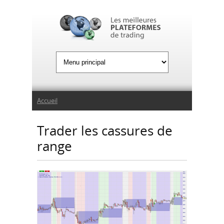
Jump to Navigation
Vous êtes ici
Accueil
Trader les cassures de
range