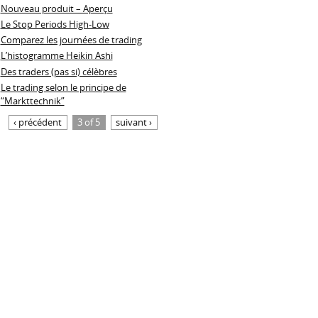
Nouveau produit – Aperçu
Le Stop Periods High-Low
Comparez les journées de trading
L’histogramme Heikin Ashi
Des traders (pas si) célèbres
Le trading selon le principe de
“Markttechnik”
‹ précédent
3 of 5
suivant ›